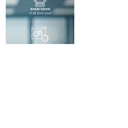
Analiz Süresi
~3 dk (tüm yüz)
Yazılım
Windows tabanlı, lisans dahil
Prob Sayısı
Standart 5, isteğe bağlı 11’e kadar
150+ Bilimsel Yayında